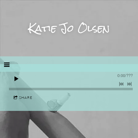
Katie Jo Olsen
0:00
/
???
SHARE